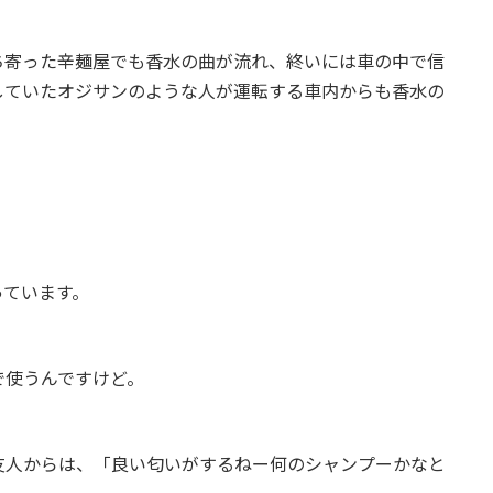
ち寄った辛麺屋でも香水の曲が流れ、終いには車の中で信
していたオジサンのような人が運転する車内からも香水の
っています。
で使うんですけど。
友人からは、「良い匂いがするねー何のシャンプーかなと