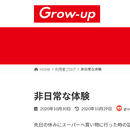
コ
ナ
ン
ビ
テ
ゲ
ン
ー
ツ
シ
へ
ョ
ス
ン
キ
に
ッ
移
プ
動
HOME
利用者ブログ
非日常な体験
非日常な体験
最
2020年10月30日
2020年10月29日
gr
終
更
先日の休みにスーパーへ買い物に行った時の話
新