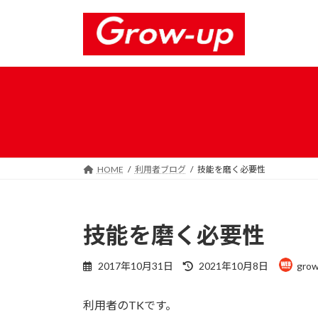
コ
ナ
ン
ビ
テ
ゲ
ン
ー
ツ
シ
へ
ョ
ス
ン
キ
に
ッ
移
プ
動
HOME
利用者ブログ
技能を磨く必要性
技能を磨く必要性
最
2017年10月31日
2021年10月8日
gro
終
更
利用者のTKです。
新