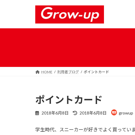
コ
ナ
ン
ビ
テ
ゲ
ン
ー
ツ
シ
へ
ョ
ス
ン
キ
に
ッ
移
プ
動
HOME
利用者ブログ
ポイントカード
ポイントカード
最
2018年6月8日
2018年6月8日
growup
終
更
学生時代、スニーカーが好きでよく買ってい
新